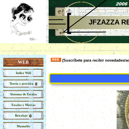
JFZAZZA R
(Suscríbete para recibir novedades
WEB
Indice Web
Teoria y practica
Sistemas de Escalas
Escalas y Marcas
Bricolaje
Manuales