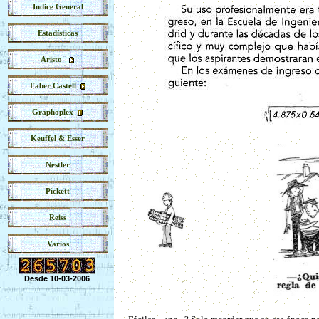
Indice General
Estadísticas
Aristo
Faber Castell
Graphoplex
Keuffel & Esser
Nestler
Pickett
Reiss
Varios
Desde 10-03-2006