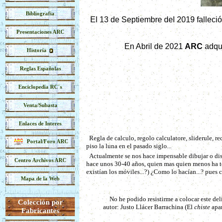
Bibliografia
El 13 de Septiembre del 2019 falleció
Presentaciones ARC
En Abril de 2021
ARC
adqui
Historía
Reglas Españolas
Enciclopedia RC´s
Venta/Subasta
Enlaces de Interes
Regla de calculo, regolo calculatore, sliderule, r
Portal/Foro ARC
piso la luna en el pasado siglo...
Actualmente se nos hace impensable dibujar o dise
Centro Archivos ARC
hace unos 30-40 años, quien mas quien menos ha ten
existían los móviles...?) ¿Como lo hacían...? pues 
Mapa de la Web
No he podido resistirme a colocar este de
Colección por
autor: Justo Llácer Barrachina (El
chiste
apar
Fabricantes