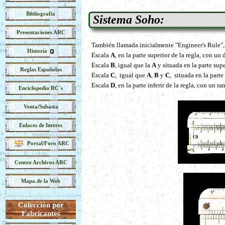
Bibliografia
Sistema Soho:
Presentaciones ARC
También llamada inicialmente "Engineer's Rule",
Historía
Escala
A
, en la parte superior de la regla, con u
Escala
B
, igual que la
A
y situada en la parte super
Reglas Españolas
Escala
C
, igual que
A
,
B
y
C
, situada en la parte 
Escala
D
, en la parte inferir de la regla, con un 
Enciclopedia RC´s
Venta/Subasta
Enlaces de Interes
Portal/Foro ARC
Centro Archivos ARC
Mapa de la Web
Colección por
Fabricantes