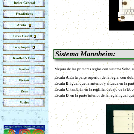
Indice General
Estadísticas
Aristo
Faber Castell
Graphoplex
Sistema Mannheim:
Keuffel & Esser
Mejora de las primeras reglas con sistema Soho, r
Nestler
Escala
A
En la parte superior de la regla, con do
Pickett
Escala
B
, igual que la anterior y situada en la part
Escala
C
, también en la reglilla, debajo de la
B
, 
Reiss
Escala
D
, en la parte inferior de la regla, igual qu
Varios