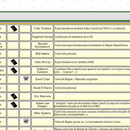
es
Colin Tombeur
Especializada en modelos Faber Castell pre WW2 y su datación.
es
Oughtred Society
Colleciones de miembros de la OS
es
Bernard
Colección especializada mayoritariamente en Reglas Hiperbólicas
ces
Ryckebusch
es
Bob Adams
Colección personal
es
Clark McCoy
Especializada en los modelos K&E
Guillermo
La primea Web completa que apareció en Español y en la que se insp
ñol
Castares
sitio…. Gracias!! :-)
es
David Crate
Venta de Reglas y Manuales originales
es
David G Rance
Colección personal
es
Eric Marcotte
Hubert van
"Antigua" colección de modelos Faber Castell (la mayoría vendido
es
Dongen
actualmente alojada en la Web de la ISRG
Colección personal con unas curiosas estadísticas sobre ella (año d
es
Mike Syphers
fabricación, nacionalidades...)
es
Venta de Reglas (pocas ya...) e instrumentos técnicos varios
Buena colección de Reglas de Cálculo y algunas calculadoras con 