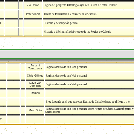
Zvi Doron
Pagina del proyecto Ultralog alojada en la Web de Peter Holland
Peter Alfeld
Tablas de formulación y conversion de escalas
l
Historia y descripción general
Historia y bibliografía del creador de las Reglas de Calculo
Atsushi
Paginas dentro de una Web personal
Tomozawa
Chris Gillings
Paginas dentro de una Web personal
Dave van
Paginas dentro de una Web personal
Domelen
l
Roman
Blog Japonés en el que aparecen Reglas de Calculo (hasta aquí llego... :-))
Paginas dentro de una Web personal sobre Reglas de Cálculo, Aritmógrafos y
l
Marc Soto
Calculadoras
es