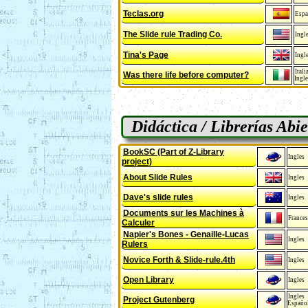
Teclas.org
Espa
The Slide rule Trading Co.
Ingl
Tina's Page
Ingl
Itali
Was there life before computer?
Ingle
Didáctica / Librerías Abie
BookSC (Part of Z-Library
Ingles
project)
About Slide Rules
Ingles
Dave's slide rules
Ingles
Documents sur les Machines à
Frances
Calculer
Napier's Bones - Genaille-Lucas
Ingles
Rulers
Novice Forth & Slide-rule.4th
Ingles
Open Library
Ingles
Ingles
Project Gutenberg
Españo