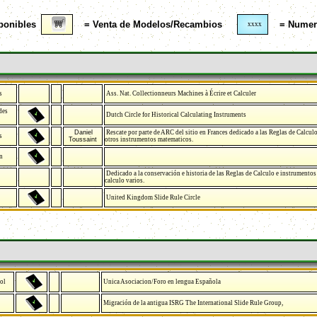
ponibles
= Venta de Modelos/Recambios
= Numero
xxxx
s
Ass. Nat. Collectionneurs Machines à Écrire et Calculer
des
Dutch Circle for Historical Calculating Instruments
Daniel
Rescate por parte de ARC del sitio en Frances dedicado a las Reglas de Calcul
s
Toussaint
otros instrumentos matematicos.
n
Dedicado a la conservación e historia de las Reglas de Calculo e instrumentos
calculo varios.
United Kingdom Slide Rule Circle
ol
Unica Asociacion/Foro en lengua Española
Migración de la antigua ISRG The International Slide Rule Group,