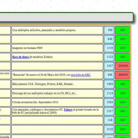
Con múltiples artículos, manuales y modelos propios.
490
OK!!
846
OK!!
Imagenes en formato PDF
1119
OK!!
Base de datos
de modelos Elektro
1553
OK!!
1957
DOWN
iro este
“Renacida” de nuevo el 20 de Mayo del 2020, ver
este hilo en ARC
896
DOWN
Básicamente USA: Dietzgen, Pickett, K&E, Hemmi...
1903
OK!!
Descarga de sus múltiples trabajos en la OS, IM´s, etc...
2124
OK!!
Ultima actualización: Septiembre 2011
2363
OK!!
s)
Con manuales, catálogos y documentos FC.
Enlace
al primer listado en la
2317
OK!!
Web de FC (actualizado hasta el 2009)
e
558
OK!!
2510
OK!!
búsqueda