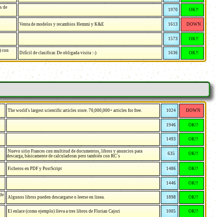
s de
1970
OK!!
Venta de modelos y recambios Hemmi y K&E
1613
DOWN
1573
OK!!
) con
Difícil de clasificar. De obligada visita :-)
1636
OK!!
The world's largest scientific articles store. 70,000,000+ articles for free.
1024
DOWN
1946
OK!!
1493
OK!!
Nuevo sitio Frances con multitud de documentos, libros y anuncios para
635
OK!!
descarga, básicamente de calculadoras pero también con RC´s
Ficheros en PDF y PostScript
1486
OK!!
1446
OK!!
 de
Algunos libros pueden descargarse o leerse en linea.
1898
OK!!
El enlace (como ejemplo) lleva a tres libros de Florian Cajori
1005
OK!!