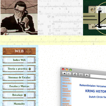
WEB
Indice Web
Teoria y practica
Sistemas de Escalas
Escalas y Marcas
Bricolaje
Manuales