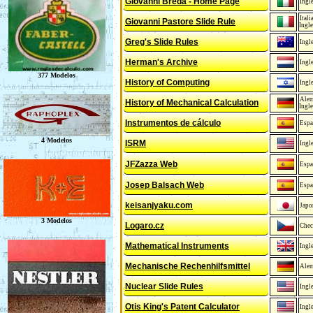
Giovanni Breda - Home Page
Ingl
Itali
Giovanni Pastore Slide Rule
Ingle
Greg's Slide Rules
Ingl
Herman's Archive
Ingl
History of Computing
Ingl
Ale
History of Mechanical Calculation
Ingle
Instrumentos de cálculo
Espa
ISRM
Ingl
JFZazza Web
Espa
Josep Balsach Web
Espa
keisanjyaku.com
Japo
Logaro.cz
Che
Mathematical Instruments
Ingl
Mechanische Rechenhilfsmittel
Ale
Nuclear Slide Rules
Ingl
Otis King's Patent Calculator
Ingl