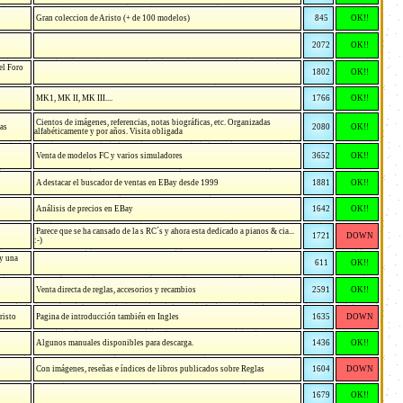
Gran coleccion de Aristo (+ de 100 modelos)
845
OK!!
2072
OK!!
el Foro
1802
OK!!
MK1, MK II, MK III....
1766
OK!!
Cientos de imágenes, referencias, notas biográficas, etc. Organizadas
cas
2080
OK!!
alfabéticamente y por años. Visita obligada
Venta de modelos FC y varios simuladores
3652
OK!!
A destacar el buscador de ventas en EBay desde 1999
1881
OK!!
Análisis de precios en EBay
1642
OK!!
Parece que se ha cansado de la s RC´s y ahora esta dedicado a pianos & cia...
1721
DOWN
:-)
y una
611
OK!!
Venta directa de reglas, accesorios y recambios
2591
OK!!
risto
Pagina de introducción también en Ingles
1635
DOWN
Algunos manuales disponibles para descarga.
1436
OK!!
Con imágenes, reseñas e índices de libros publicados sobre Reglas
1604
DOWN
1679
OK!!