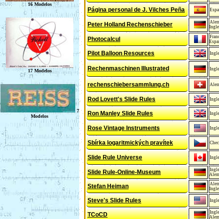
Página personal de J. Vilches Peña
Espa
Ale
Peter Holland Rechenschieber
Ingle
Fran
Photocalcul
Espa
Pilot Balloon Resources
Ingl
Rechenmaschinen Illustrated
Ingl
rechenschiebersammlung.ch
Ale
Rod Lovett's Slide Rules
Ingl
Ron Manley Slide Rules
Ingl
Rose Vintage Instruments
Ingl
Sbírka logaritmických pravítek
Che
Slide Rule Universe
Ingl
Ingl
Slide Rule-Online-Museum
Alem
Ale
Stefan Heiman
Ingle
Steve's Slide Rules
Ingl
Ingl
TCoCD
Alem