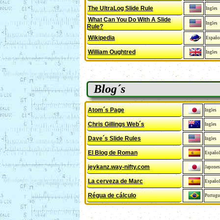
The UltraLog Slide Rule
Ingles
What Can You Do With A Slide
Ingles
Rule?
Wikipedia
Españo
William Oughtred
Ingles
Blog´s
Atom´s Page
Ingles
Chris Gillings Web´s
Ingles
Dave´s Slide Rules
Ingles
El Blog de Roman
Españo
jeykanz.way-nifty.com
Japones
La cerveza de Marc
Españo
Régua de cálculo
Portugu