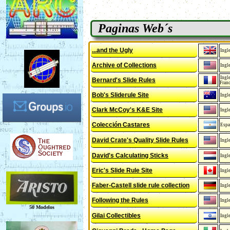
Paginas Web´s
...and the Ugly
Ingl
Archive of Collections
Ingl
Ingl
Bernard's Slide Rules
Fran
Bob's Sliderule Site
Ingl
Clark McCoy's K&E Site
Ingl
Colección Castares
Espa
David Crate's Quality Slide Rules
Ingl
David's Calculating Sticks
Ingl
Eric's Slide Rule Site
Ingl
Faber-Castell slide rule collection
Ingl
Following the Rules
Ingl
Gilai Collectibles
Ingl