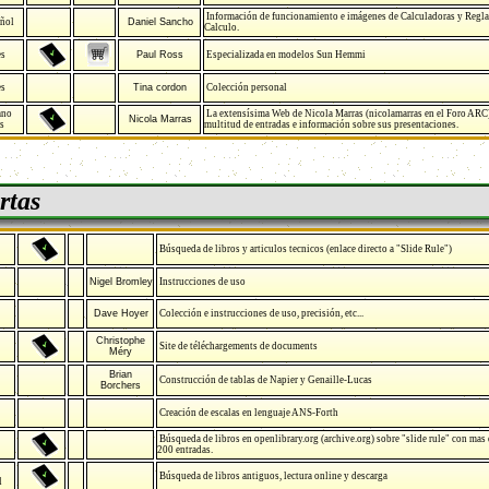
Información de funcionamiento e imágenes de Calculadoras y Regla
ñol
Daniel Sancho
Calculo.
es
Paul Ross
Especializada en modelos Sun Hemmi
es
Tina cordon
Colección personal
ano
La extensísima Web de Nicola Marras (nicolamarras en el Foro ARC
Nicola Marras
s
multitud de entradas e información sobre sus presentaciones.
rtas
Búsqueda de libros y articulos tecnicos (enlace directo a "Slide Rule")
Nigel Bromley
Instrucciones de uso
Dave Hoyer
Colección e instrucciones de uso, precisión, etc...
Christophe
Site de téléchargements de documents
Méry
Brian
Construcción de tablas de Napier y Genaille-Lucas
Borchers
Creación de escalas en lenguaje ANS-Forth
Búsqueda de libros en openlibrary.org (archive.org) sobre "slide rule" con mas
200 entradas.
Búsqueda de libros antiguos, lectura online y descarga
l