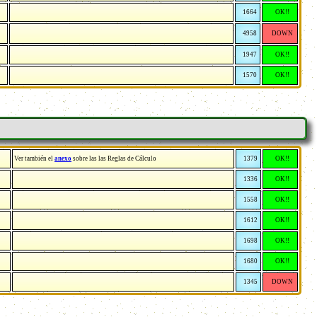
1664
OK!!
4958
DOWN
1947
OK!!
1570
OK!!
Ver también el
anexo
sobre las las Reglas de Cálculo
1379
OK!!
1336
OK!!
1558
OK!!
1612
OK!!
1698
OK!!
1680
OK!!
1345
DOWN