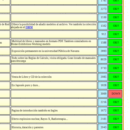
1781
OK!!
2273
OK!!
1530
OK!!
eb de Rod
Ofrece la posibilidad de añadir modelos al archivo. Ver también la colección
1502
OK!!
alojada en el
ISRM
912
OK!!
Multitud de libros y manuales en formato PDF. Tambien simuladores en
as
1588
OK!!
Home-Exhibition-Working models
Exposición permanente en la universidad Pública de Navarra
2893
OK!!
Todo sobre las Reglas de Calculo, visita obligada. Gran listado de manuales
8029
OK!!
para descarga
3733
OK!!
Venta de Libro y CD de la colección
2085
OK!!
En Japonés puro y duro...
1828
OK!!
3009
DOWN
2216
OK!!
Pagina de introducción también en Ingles
1672
OK!!
Efecto explosion nuclear, Rayos X, Radioterapia....
2181
OK!!
Historia, datación y patentes
2043
OK!!