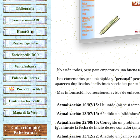
Bibliografia
Presentaciones ARC
Historía
Reglas Españolas
Enciclopedia RC´s
Venta/Subasta
No están todos, pero para empezar es una buena r
Enlaces de Interes
Los comentarios son una rápida y "personal" perc
aparecen duplicados en distintas secciones por su i
Portal/Foro ARC
Mas información, correcciones, avisos de enlaces n
Centro Archivos ARC
Actualización 10/07/15:
He unido (no sé si tempo
Mapa de la Web
Actualización 13/07/15:
Añadido un "slideshow" 
Actualización 22/08/15:
Corregido un problema e
Colección por
igualmente la fecha de inicio de ese contador (ante
Fabricantes
Actualización 13/12/22:
Añadido un campo en dond