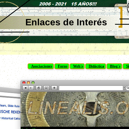
Enlaces de Interés
Asociaciones
Foros
Web´s
Didáctica
Blog´s
S