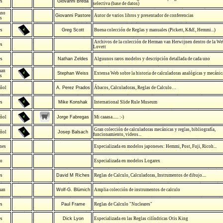
es
Giovanni Breda
selectiva (base de datos)
ano
Giovanni Pastore
Autor de varios libros y presentador de conferencias
s
es
Greg Scott
Buena colección de Reglas y manuales (Pickett, K&E, Hemmi...)
Archivos de la colección de Herman van Herwijnen dentro de la W
es
Lovett
es
Nathan Zeldes
Alguunos raros modelos y descripción detallada de cada uno
man
Stephan Weiss
Extensa Web sobre la historia de calculadoras analógicas y mecánic
s
ñol
A. Perez Prados
Ábacos, Calculadoras, Reglas de Calculo…
es
Mike Konshak
International Slide Rule Museum
ñol
Jorge Fabregas
Mi caaasa...... :-)
Gran colección de calculadoras mecánicas y reglas, bibliografía,
ñol
Josep Balsach
funcionamiento, videos...
nes
Especializada en modelos japoneses: Hemmi, Post, Fuji, Ricoh...
co
Especializada en modelos Logarex
es
David M Riches
Reglas de Calculo, Calculadoras, Instrumentos de dibujo....
man
Wolf-G. Blümich
Amplia colección de instrumentos de calculo
es
Paul Frame
Reglas de Calculo "Nucleares"
es
Dick Lyon
Especializada en las Reglas cilíndricas Otis King