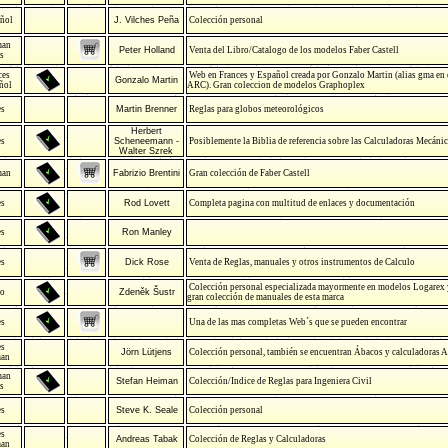
ñol
J. Vilches Peña
Colección personal
man
Peter Holland
Venta del Libro/Catalogo de los modelos Faber Castell
s
ces
Web en Frances y Español creada por Gonzalo Martin (alias gma en 
Gonzalo Martin
ñol
ARC). Gran coleccion de modelos Graphoplex
es
Martin Brenner
Reglas para globos meteorológicos
Herbert
es
Scheneemann -
Posiblemente la Biblia de referencia sobre las Calculadoras Mecáni
Walter Szrek
man
Fabrizio Brentini
Gran colección de Faber Castell
es
Rod Lovett
Completa pagina con multitud de enlaces y documentación
es
Ron Manley
es
Dick Rose
Venta de Reglas, manuales y otros instrumentos de Calculo
Colección personal especializada mayormente en modelos Logarex 
co
Zdeněk Šustr
gran colección de manuales de esta marca
es
Una de las mas completas Web´s que se pueden encontrar
es
Jörn Lütjens
Colección personal, también se encuentran Ábacos y calculadoras A
an
man
Stefan Heiman
Colección/Indice de Reglas para Ingeniera Civil
s
es
Steve K. Seale
Colección personal
es
Andreas Tabak
Colección de Reglas y Calculadoras
an