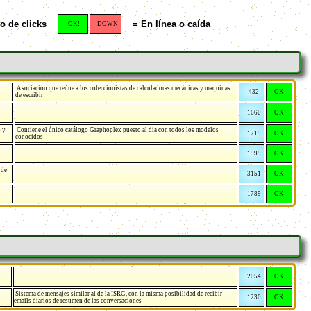
 de clicks
= En línea o caída
OK!!
DOWN
Asociación que reúne a los coleccionistas de calculadoras mecánicas y maquinas
432
OK!!
de escribir
1660
OK!!
o y
Contiene el único catálogo Graphoplex puesto al dia con todos los modelos
1719
OK!!
conocidos
1599
OK!!
 de
3151
OK!!
1789
OK!!
2054
OK!!
Sistema de mensajes similar al de la ISRG, con la misma posibilidad de recibir
1230
OK!!
emails diarios de resumen de las conversaciones