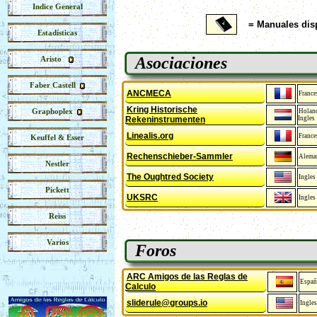
Indice General
= Manuales dis
Estadísticas
Asociaciones
Aristo
Faber Castell
ANCMECA
France
Kring Historische
Graphoplex
Holan
Rekeninstrumenten
Ingles
Linealis.org
France
Keuffel & Esser
Rechenschieber-Sammler
Alema
Nestler
The Oughtred Society
Ingles
Pickett
UKSRC
Ingles
Reiss
Varios
Foros
ARC Amigos de las Reglas de
Españ
Calculo
sliderule@groups.io
Ingles