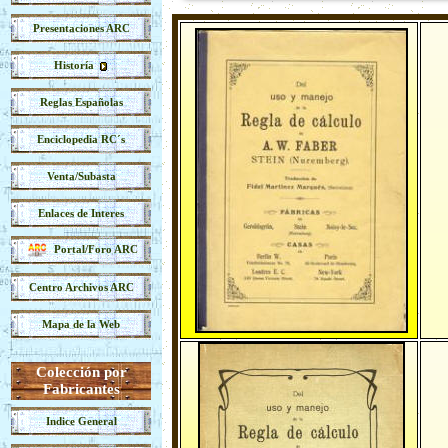
Presentaciones ARC
Historía
Reglas Españolas
Enciclopedia RC´s
Venta/Subasta
Enlaces de Interes
Portal/Foro ARC
Centro Archivos ARC
Mapa de la Web
Colección por
Fabricantes
Indice General