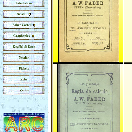
Estadísticas
Aristo
Faber Castell
Graphoplex
Keuffel & Esser
Nestler
Pickett
Reiss
Varios