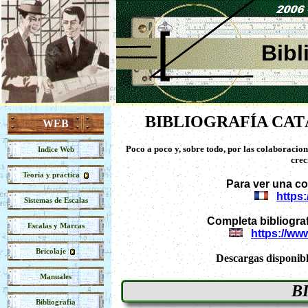
Bibl
BIBLIOGRAFÍA CA
WEB
Poco a poco y, sobre todo, por las colaboracion
Indice Web
crec
Teoria y practica
Para ver una co
https:
Sistemas de Escalas
Completa bibliogra
Escalas y Marcas
https://w
Bricolaje
Descargas disponibl
Manuales
B
Bibliografia