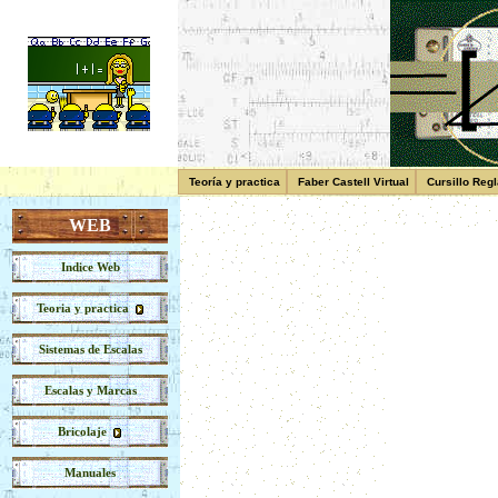
Teoría y practica
Faber Castell Virtual
Cursillo Reg
WEB
Indice Web
Teoria y practica
Sistemas de Escalas
Escalas y Marcas
Bricolaje
Manuales