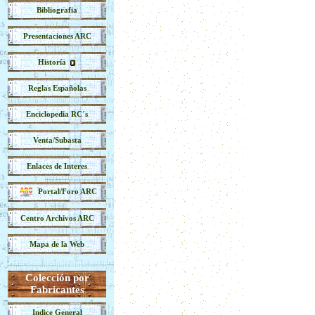
Bibliografia
Presentaciones ARC
Historía
Reglas Españolas
Enciclopedia RC´s
Venta/Subasta
Enlaces de Interes
Portal/Foro ARC
Centro Archivos ARC
Mapa de la Web
Colección por
Fabricantes
Indice General