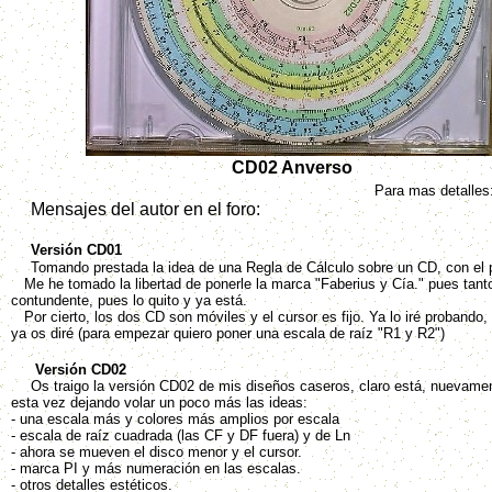
CD02 Anverso
Para mas detalles
Mensajes del autor en el foro:
Versión CD01
Tomando prestada la idea de una Regla de Cálculo sobre un CD, con el pr
Me he tomado la libertad de ponerle la marca "Faberius y Cía." pues tanto
contundente, pues lo quito y ya está.
Por cierto, los dos CD son móviles y el cursor es fijo. Ya lo iré probando,
ya os diré (para empezar quiero poner una escala de raíz "R1 y R2")
Versión CD02
Os traigo la versión CD02 de mis diseños caseros, claro está, nuevament
esta vez dejando volar un poco más las ideas:
- una escala más y colores más amplios por escala
- escala de raíz cuadrada (las CF y DF fuera) y de Ln
- ahora se mueven el disco menor y el cursor.
- marca PI y más numeración en las escalas.
- otros detalles estéticos.